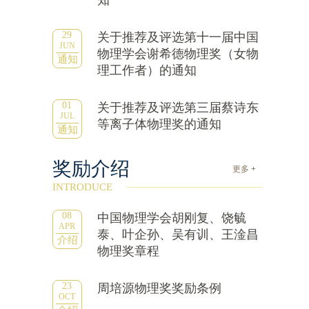
知
29
关于推荐及评选第十一届中国
JUN
物理学会谢希德物理奖（女物
通知
理工作者）的通知
01
关于推荐及评选第三届蔡诗东
JUL
等离子体物理奖的通知
通知
奖励介绍
更多 +
INTRODUCE
08
中国物理学会胡刚复、饶毓
APR
泰、叶企孙、吴有训、王淦昌
介绍
物理奖章程
23
周培源物理奖奖励条例
OCT