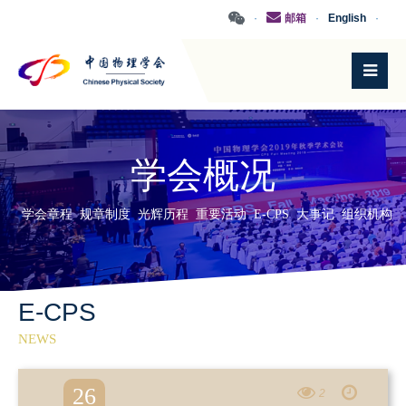
·
邮箱
·
English
·
学会概况
学会章程
规章制度
光辉历程
重要活动
E-CPS
大事记
组织机构
E-CPS
NEWS
26
2