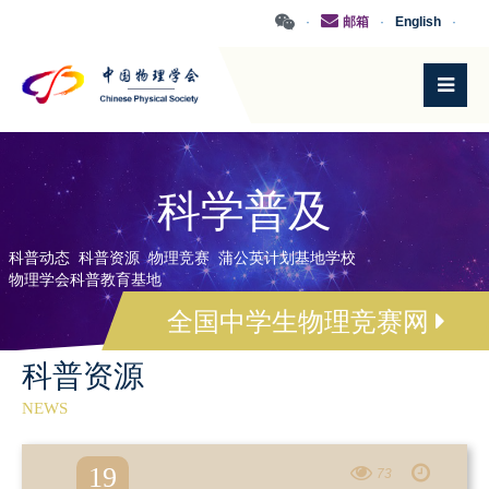
·
邮箱
·
English
·
科学普及
科普动态
科普资源
物理竞赛
蒲公英计划基地学校
物理学会科普教育基地
全国中学生物理竞赛网
科普资源
NEWS
19
73