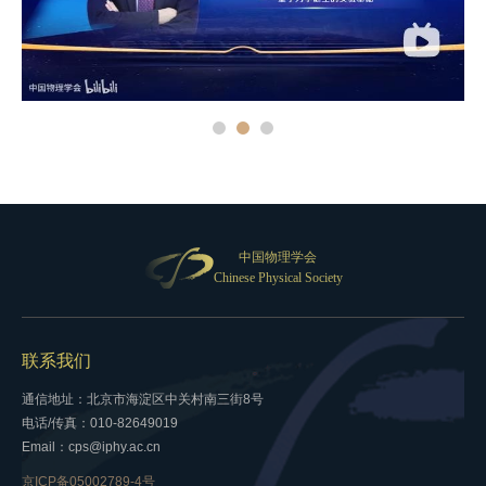
中国物理学会
Chinese Physical Society
联系我们
通信地址：北京市海淀区中关村南三街8号
电话/传真：010-82649019
Email：cps@iphy.ac.cn
京ICP备05002789-4号