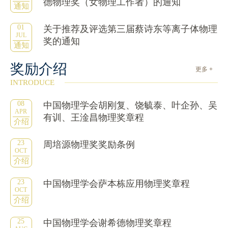
德物理奖（女物理工作者）的通知
通知
01
关于推荐及评选第三届蔡诗东等离子体物理
JUL
奖的通知
通知
奖励介绍
更多 +
INTRODUCE
08
中国物理学会胡刚复、饶毓泰、叶企孙、吴
APR
有训、王淦昌物理奖章程
介绍
23
周培源物理奖奖励条例
OCT
介绍
23
中国物理学会萨本栋应用物理奖章程
OCT
介绍
25
中国物理学会谢希德物理奖章程