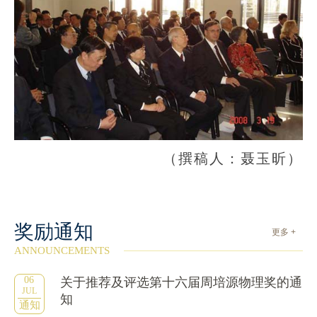
（撰稿人：聂玉昕）
奖励通知
更多 +
ANNOUNCEMENTS
06
关于推荐及评选第十六届周培源物理奖的通
JUL
知
通知