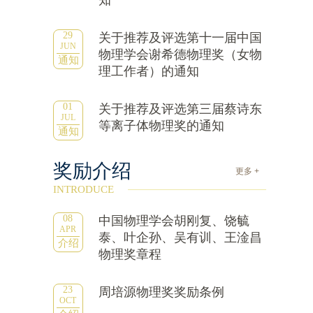
知
29
关于推荐及评选第十一届中国
JUN
物理学会谢希德物理奖（女物
通知
理工作者）的通知
01
关于推荐及评选第三届蔡诗东
JUL
等离子体物理奖的通知
通知
奖励介绍
更多 +
INTRODUCE
08
中国物理学会胡刚复、饶毓
APR
泰、叶企孙、吴有训、王淦昌
介绍
物理奖章程
23
周培源物理奖奖励条例
OCT