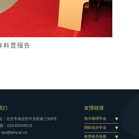
作科普报告
我们
友情链接
地方物理学会
址：北京市海淀区中关村南三街8号
：010-82649019
国际友好学会
cps@iphy.ac.cn
推荐相关链接