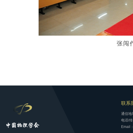
张闯
联系
通信地
电话/传真
Email：