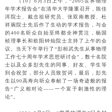
（10）6月3日上午，“2005世界物理
年学术报告会”在清华大学隆重召开，陈佳
洱院士、戴念祖研究员、张双南教授、杜
祥琬院士先后作了生动的学术报告，与会
的400名听众自始至终都全神贯注，杨国
桢理事长和欧阳钟灿院士主持了上午的会
议。当天下午举行了“彭桓武先生从事物理
工作七十周年学术思想研讨会”，数十名院
士以及众多彭先生的同事、好友、学生等
到会祝贺，部分人员致贺词，最后，彭先
生以90高寿向听众奉献了一场奇迹般的报
告“广义相对论——一个富于刺激性的理
论”。