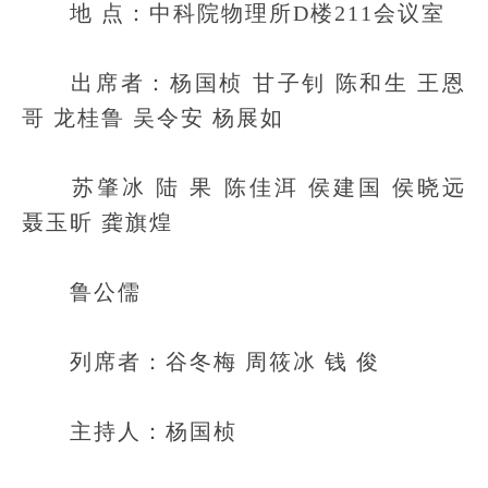
地 点：中科院物理所D楼211会议室
出席者：杨国桢 甘子钊 陈和生 王恩
哥 龙桂鲁 吴令安 杨展如
苏肇冰 陆 果 陈佳洱 侯建国 侯晓远
聂玉昕 龚旗煌
鲁公儒
列席者：谷冬梅 周筱冰 钱 俊
主持人：杨国桢