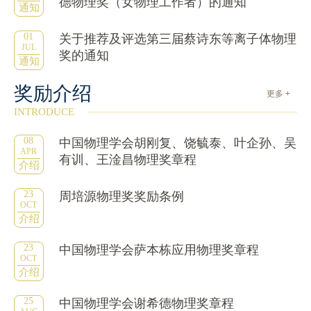
德物理奖（女物理工作者）的通知
通知
01
关于推荐及评选第三届蔡诗东等离子体物理
JUL
奖的通知
通知
奖励介绍
更多 +
INTRODUCE
08
中国物理学会胡刚复、饶毓泰、叶企孙、吴
APR
有训、王淦昌物理奖章程
介绍
23
周培源物理奖奖励条例
OCT
介绍
23
中国物理学会萨本栋应用物理奖章程
OCT
介绍
25
中国物理学会谢希德物理奖章程