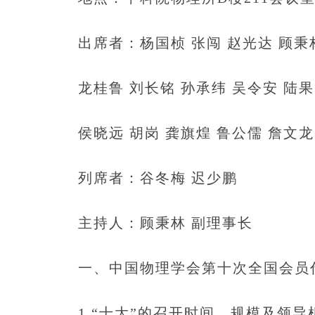
出席者：杨国桢 张闯 赵光达 顾秉林
龙桂鲁 刘长铭 孙承纬 吴令安 陆果
侯晓远 胡岗 龚旗煌 鲁公儒 詹文龙
列席者：谷冬梅 迟少鹏
主持人：顾秉林 副理事长
一、中国物理学会第十次全国会员代
1.“十大”的召开时间、规模及领导