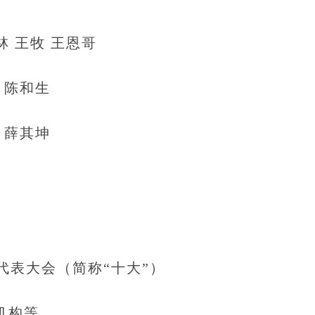
 王牧 王恩哥
 陈和生
 薛其坤
表大会（简称“十大”）
机构等