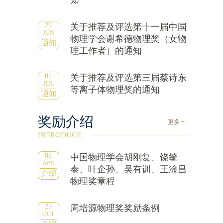
知
29
关于推荐及评选第十一届中国
JUN
物理学会谢希德物理奖（女物
通知
理工作者）的通知
01
关于推荐及评选第三届蔡诗东
JUL
等离子体物理奖的通知
通知
奖励介绍
更多 +
INTRODUCE
08
中国物理学会胡刚复、饶毓
APR
泰、叶企孙、吴有训、王淦昌
介绍
物理奖章程
23
周培源物理奖奖励条例
OCT