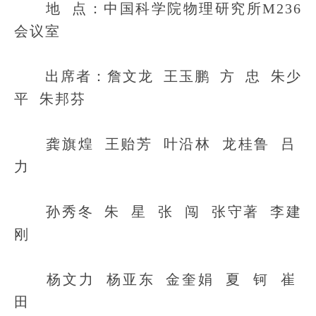
地 点：中国科学院物理研究所M236
会议室
出席者：詹文龙 王玉鹏 方 忠 朱少
平 朱邦芬
龚旗煌 王贻芳 叶沿林 龙桂鲁 吕
力
孙秀冬 朱 星 张 闯 张守著 李建
刚
杨文力 杨亚东 金奎娟 夏 钶 崔
田