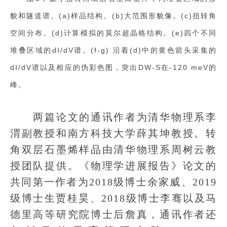
貌和隧道谱。(a)样品结构。(b)大范围形貌像。(c)扭转角
空间分布。(d)计算模拟的莫尔超晶格结构。(e)四个不同
堆叠区域的dI/dV谱。(f-g) 沿着(d)中的黄色箭头采集的
dI/dV谱以及相应的伪彩色图，突出DW-S在-120 meV的
峰。
两篇论文的通讯作者为清华物理系李
渭副教授和南方科技大学薛其坤教授。转
角双层石墨烯样品由清华物理系周树云教
授团队提供。《物理学进展报告》论文的
共同第一作者为2018级博士余家威、2019
级博士生贾桂昊、2018级博士李骞以及马
德里高等研究院博士后詹真，通讯作者还