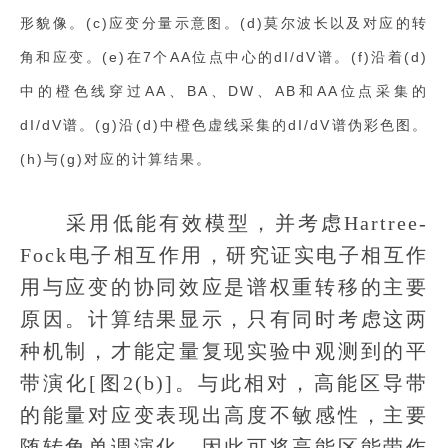
形貌像。(c)应变分量示意图。(d)莫尔波长以及对应的转
角和应变。(e)在7个AA位点中心的dI/dV谱。(f)沿着(d)
中的橙色线穿过AA、BA、DW、AB和AA位点采集的
dI/dV谱。(g)沿(d)中橙色虚线采集的dI/dV谱伪彩色图。
(h)与(g)对应的计算结果。
采用低能有效模型，并考虑Hartree-
Fock电子相互作用，研究证实电子相互作
用与应变的协同效应是谱权重转移的主要
原因。计算结果显示，只有同时考虑这两
种机制，才能定量复现实验中观测到的平
带演化[图2(b)]。与此相对，高能区导带
的能量对应变表现出高度不敏感性，主要
随转角单调演化，因此可将高能区能带作