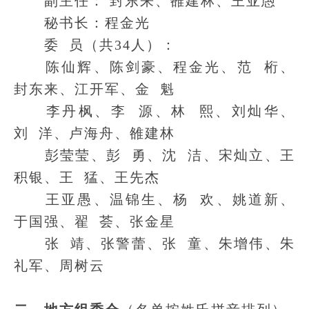
副主任： 封东来、雒建林、王亚愚
秘书长：程金光
委 员（共34人）：
陈仙辉、陈剑豪、程金光、范 桁、
封东来、江开军、金 魁
李丹枫、李 源、林 熙、刘灿华、
刘 洋、卢海舟、雒建林
彭莹莹、彭 勇、沈 洁、宋灿立、王
积银、王 猛、王先杰
王亚愚、温锦生、杨 欢、姚道新、
于国强、翟 荟、张金星
张 靖、张警蕾、张 童、朱增伟、朱
礼军、周树云