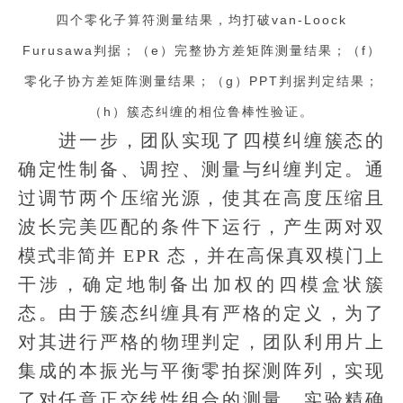
四个零化子算符测量结果，均打破van-Loock
Furusawa判据；（e）完整协方差矩阵测量结果；（f）
零化子协方差矩阵测量结果；（g）PPT判据判定结果；
（h）簇态纠缠的相位鲁棒性验证。
进一步，团队实现了四模纠缠簇态的
确定性制备、调控、测量与纠缠判定。通
过调节两个压缩光源，使其在高度压缩且
波长完美匹配的条件下运行，产生两对双
模式非简并 EPR 态，并在高保真双模门上
干涉，确定地制备出加权的四模盒状簇
态。由于簇态纠缠具有严格的定义，为了
对其进行严格的物理判定，团队利用片上
集成的本振光与平衡零拍探测阵列，实现
了对任意正交线性组合的测量。实验精确