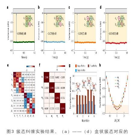
图3 簇态纠缠实验结果。（a）——（d）盒状簇态对应的