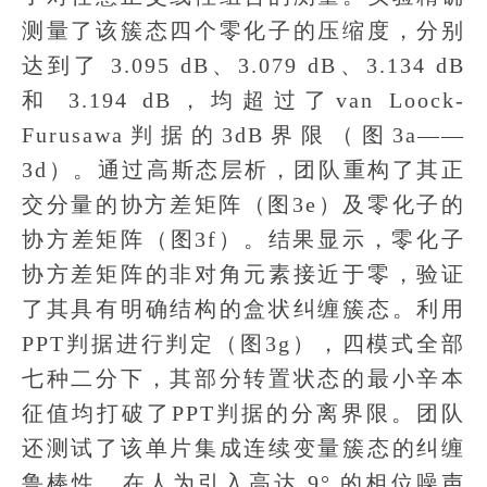
测量了该簇态四个零化子的压缩度，分别
达到了 3.095 dB、3.079 dB、3.134 dB
和 3.194 dB，均超过了van Loock-
Furusawa判据的3dB界限（图3a——
3d）。通过高斯态层析，团队重构了其正
交分量的协方差矩阵（图3e）及零化子的
协方差矩阵（图3f）。结果显示，零化子
协方差矩阵的非对角元素接近于零，验证
了其具有明确结构的盒状纠缠簇态。利用
PPT判据进行判定（图3g），四模式全部
七种二分下，其部分转置状态的最小辛本
征值均打破了PPT判据的分离界限。团队
还测试了该单片集成连续变量簇态的纠缠
鲁棒性，在人为引入高达 9° 的相位噪声