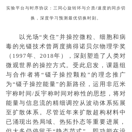
实验平台与时序协议：三同心旋转环与介质/速度的同步切
换，深度学习预测最优切换时刻。
以光场“夹住”并操控微粒、细胞和病
毒的光镊技术曾两度摘得诺贝尔物理学奖
（1997年、2018年），深刻塑造了人类对
微观世界的操控方式。受此启发，课题组
与合作者将“镊子操控颗粒”的理念推广
为“镊子操控能量”的新路径，运用非厄米
宇称时间/反宇称时间对称性的思想，将对
能量与信息流的精细调控从波动体系拓展
至扩散体系。尽管近年来扩散超构材料中
已涌现出热局域、热拓扑态等重要进展，
但大多仍停留于“静态范式”，即功能在设