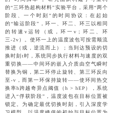
的“三环热超构材料”实验平台，采用“两个
阶段、一个时刻”的时间协议：在起始
的“输运阶段”，环一、环二、环三以相同
的转速v运转（或，环一v；环二、环
三-2v）。使环一上的温度波包可按需顺流
推进（或，逆流而上）；当到达预设的切
换时刻t时，系统同步执行材料与速度的双
重切换——中间环的嵌入介质由空气瞬时
替换为铜，第二环停止旋转、第三环反向
至-v，而第一环保持旋转——使环间热交
换率h跨越奇异点阈值（h > hEP），系统
进入“俘获阶段”，温度波包在目标位置被
锁定。为确定最优切换时刻，引入深度学
习模型，以温度峰值的初始与目标位置为