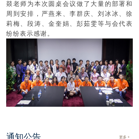
燚老师为本次圆桌会议做了大量的部署和
周到安排，严燕来、李群庆、刘冰冰、徐
莉梅、段涛、金奎娟、彭茹雯等与会代表
纷纷表示感谢。
通知公告
更多 +