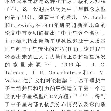
本组成单元就是这种亚于原子核的未知粒
[9]
子
。这一设想被认为是中子星概念原型
的最早出处。随着中子的发现，W. Baade
和F. Zwicky在1934年研究超新星现象的
论文中首次明确提出了中子星这个名词，
并正确地指出超新星现象应起源于大质量
恒星向中子星转化的过程(图1)，该过程中
释放出来的巨大引力势能正是超新星爆发
[10]
的能量来源
。1939年，R. C.
Tolman、J. R. Oppenheimer和G. M.
Volkoff在广义相对论框架下，基于理想中
子气简并压和引力的平衡建立了第一个定
[11，12]
量的中子星模型(TOV方程)
，得到
了中子星内部的物质分布情况以及它的质