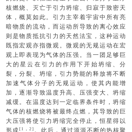
核燃烧、灭亡于引力坍缩、归寂于致密天
体，概莫如此。引力主宰着宇宙中所有亮
暗物质的流动，而运动所导致的离心效应
则是物质抵抗引力的天然法宝，这种运动
既指宏观亦指微观。微观的无规运动在宏
观上即表现为气体的压强。当一团足够巨
大的星云在引力的作用下开始坍缩、分
裂，分裂、坍缩，引力势能的释放将不断
加速气体分子的无规运动，使其内能增
加，逐渐导致温度升高、压强变大、坍缩
减缓。在温度达到一定临界条件时，坍缩
气体的核燃烧将被最终点燃，其导致的巨
大压强将使引力坍缩完全停止，恒星得以
[1，2]
形成
。此后，通过源源不断的热核聚