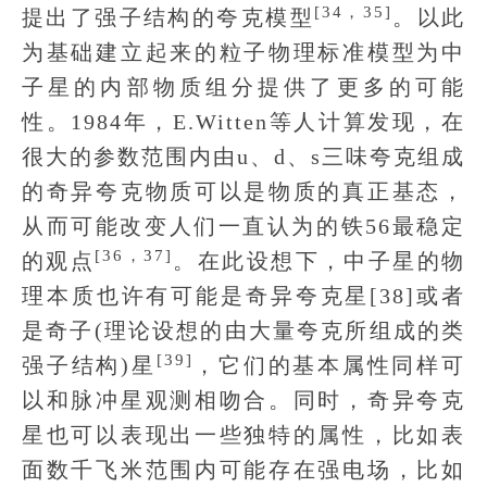
[34，35]
提出了强子结构的夸克模型
。以此
为基础建立起来的粒子物理标准模型为中
子星的内部物质组分提供了更多的可能
性。1984年，E.Witten等人计算发现，在
很大的参数范围内由u、d、s三味夸克组成
的奇异夸克物质可以是物质的真正基态，
从而可能改变人们一直认为的铁56最稳定
[36，37]
的观点
。在此设想下，中子星的物
理本质也许有可能是奇异夸克星[38]或者
是奇子(理论设想的由大量夸克所组成的类
[39]
强子结构)星
，它们的基本属性同样可
以和脉冲星观测相吻合。同时，奇异夸克
星也可以表现出一些独特的属性，比如表
面数千飞米范围内可能存在强电场，比如