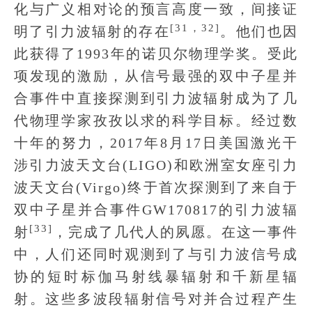
化与广义相对论的预言高度一致，间接证
[31，32]
明了引力波辐射的存在
。他们也因
此获得了1993年的诺贝尔物理学奖。受此
项发现的激励，从信号最强的双中子星并
合事件中直接探测到引力波辐射成为了几
代物理学家孜孜以求的科学目标。经过数
十年的努力，2017年8月17日美国激光干
涉引力波天文台(LIGO)和欧洲室女座引力
波天文台(Virgo)终于首次探测到了来自于
双中子星并合事件GW170817的引力波辐
[33]
射
，完成了几代人的夙愿。在这一事件
中，人们还同时观测到了与引力波信号成
协的短时标伽马射线暴辐射和千新星辐
射。这些多波段辐射信号对并合过程产生