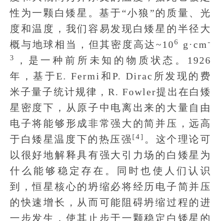
性为一颗白矮星。基于“小狼”的质量、光
度和温度，我们容易发现白矮星的半径大
6
-
概与地球相当，但其密度高达~10
g·cm
3
，是一种前所未知的物质状态。1926
年，基于E. Fermi和P. Dirac所发现的费
米子量子统计规律，R. Fowler提出在白矮
星密度下，从原子中电离出来的大量自由
电子将能够形成非常强大的简并压，远高
[4]
于白矮星温度下的热压强
。这个理论可
以很好地解释具有强大引力场的白矮星为
什么能够稳定存在。同时也使人们认识
到，恒星核心的坍缩必将经历电子简并压
的快速增长，从而可能阻碍坍缩过程的进
一步发生，使其止步于一颗稳定白矮星的