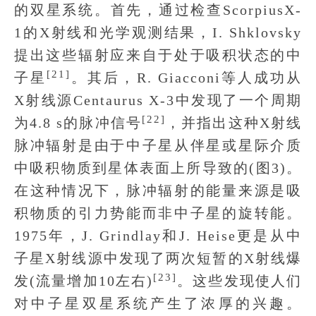
的双星系统。首先，通过检查ScorpiusX-
1的X射线和光学观测结果，I. Shklovsky
提出这些辐射应来自于处于吸积状态的中
[21]
子星
。其后，R. Giacconi等人成功从
X射线源Centaurus X-3中发现了一个周期
[22]
为4.8 s的脉冲信号
，并指出这种X射线
脉冲辐射是由于中子星从伴星或星际介质
中吸积物质到星体表面上所导致的(图3)。
在这种情况下，脉冲辐射的能量来源是吸
积物质的引力势能而非中子星的旋转能。
1975年，J. Grindlay和J. Heise更是从中
子星X射线源中发现了两次短暂的X射线爆
[23]
发(流量增加10左右)
。这些发现使人们
对中子星双星系统产生了浓厚的兴趣。