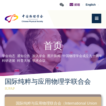
·
邮箱
·
English
·
首页
学会动态
通知公告
加入学会
图片新闻
中国物理学会成立九十周年
科研进展
科普天地
学术会议
国际纯粹与应用物理学联合会
IUPAP
国际纯粹与应用物理联合会（International Union