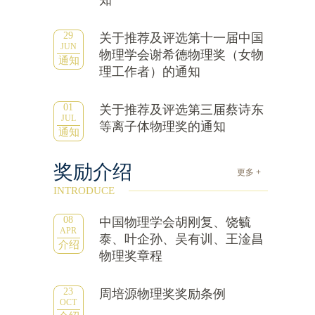
知
29
关于推荐及评选第十一届中国
JUN
物理学会谢希德物理奖（女物
通知
理工作者）的通知
01
关于推荐及评选第三届蔡诗东
JUL
等离子体物理奖的通知
通知
奖励介绍
更多 +
INTRODUCE
08
中国物理学会胡刚复、饶毓
APR
泰、叶企孙、吴有训、王淦昌
介绍
物理奖章程
23
周培源物理奖奖励条例
OCT