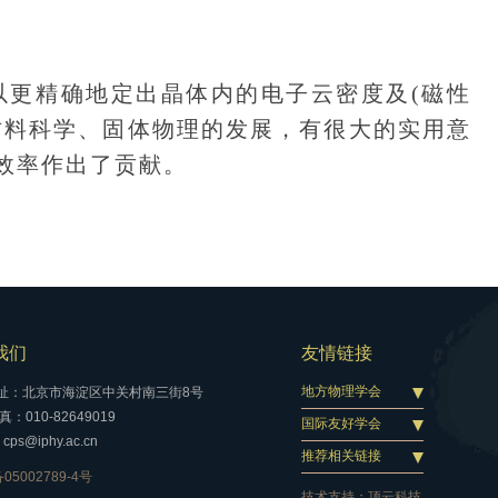
更精确地定出晶体内的电子云密度及(磁性
材料科学、固体物理的发展，有很大的实用意
效率作出了贡献。
我们
友情链接
地方物理学会
址：北京市海淀区中关村南三街8号
：010-82649019
国际友好学会
cps@iphy.ac.cn
推荐相关链接
05002789-4号
技术支持：
顶云科技