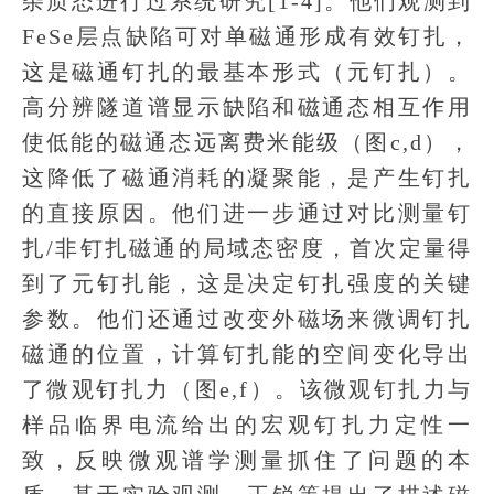
杂质态进行过系统研究[1-4]。他们观测到
FeSe层点缺陷可对单磁通形成有效钉扎，
这是磁通钉扎的最基本形式（元钉扎）。
高分辨隧道谱显示缺陷和磁通态相互作用
使低能的磁通态远离费米能级（图c,d），
这降低了磁通消耗的凝聚能，是产生钉扎
的直接原因。他们进一步通过对比测量钉
扎/非钉扎磁通的局域态密度，首次定量得
到了元钉扎能，这是决定钉扎强度的关键
参数。他们还通过改变外磁场来微调钉扎
磁通的位置，计算钉扎能的空间变化导出
了微观钉扎力（图e,f）。该微观钉扎力与
样品临界电流给出的宏观钉扎力定性一
致，反映微观谱学测量抓住了问题的本