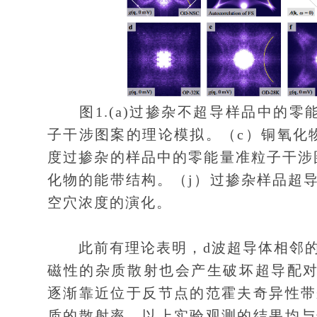
图1.(a)过掺杂不超导样品中的零
子干涉图案的理论模拟。（c）铜氧化
度过掺杂的样品中的零能量准粒子干涉
化物的能带结构。（j）过掺杂样品超
空穴浓度的演化。
此前有理论表明，d波超导体相邻的
磁性的杂质散射也会产生破坏超导配对的
逐渐靠近位于反节点的范霍夫奇异性带
质的散射率。以上实验观测的结果均与