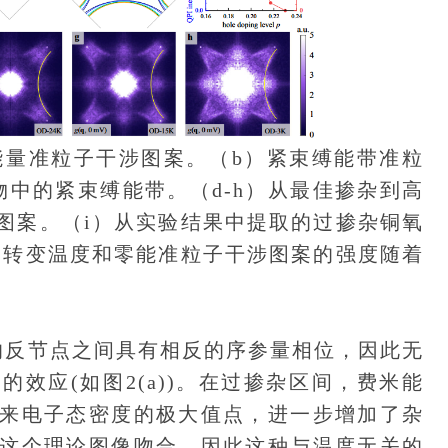
能量准粒子干涉图案。（b）紧束缚能带准粒
物中的紧束缚能带。（d-h）从最佳掺杂到高
图案。（i）从实验结果中提取的过掺杂铜氧
导转变温度和零能准粒子干涉图案的强度随着
反节点之间具有相反的序参量相位，因此无
效应(如图2(a))。在过掺杂区间，费米能
来电子态密度的极大值点，进一步增加了杂
这个理论图像吻合，因此这种与温度无关的