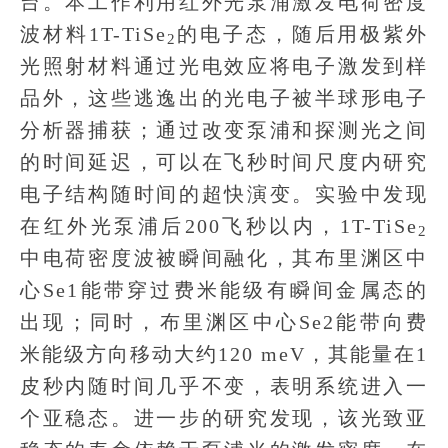
台。本工作利用红外光泵浦激发电荷密度
波材料1T-TiSe
的电子态，随后用极紫外
2
光照射材料通过光电效应将电子激发到样
品外，这些逃逸出的光电子被半球形电子
分析器捕获；通过改变泵浦和探测光之间
的时间延迟，可以在飞秒时间尺度内研究
电子结构随时间的超快演变。实验中发现
在红外光泵浦后200飞秒以内，1T-TiSe
2
中电荷密度波被瞬间融化，其布里渊区中
心Se1能带穿过费米能级有瞬间金属态的
出现；同时，布里渊区中心Se2能带向费
米能级方向移动大约120 meV，其能量在1
皮秒内随时间几乎不变，表明系统进入一
个亚稳态。进一步的研究发现，该光致亚