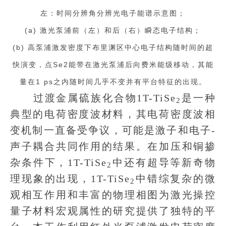
左：时间分辨角分辨光电子能谱示意图；
(a) 激光泵浦前（左）和后（右）瞬态电子结构；
(b) 高泵浦激发密度下布里渊区中心电子结构随时间的超
快演变，点Se2能带在激光泵浦后向费米能级移动，其能
量在1 ps之内随时间几乎不变并有平台特征的出现。
过渡金属硫族化合物1T-TiSe
是一种
2
典型的电荷密度波材料，其电荷密度波相
变机制一直备受争议，可能是激子和电子-
声子耦合共同作用的结果。在加压和铜掺
杂条件下，1T-TiSe
中还有超导等新奇物
2
理现象的出现，1T-TiSe
中错综复杂的微
2
观相互作用和丰富的物理相图为激光操控
量子材料宏观属性的研究提供了独特的平