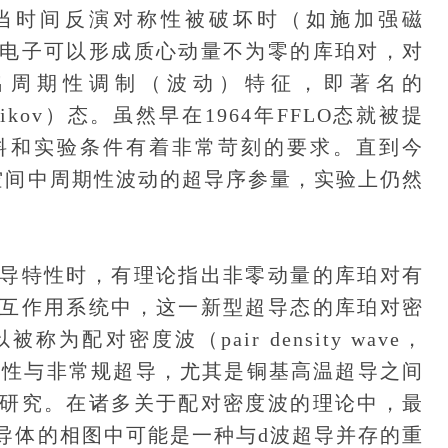
。然而，当时间反演对称性被破坏时（如施加强磁
电子可以形成质心动量不为零的库珀对，对
出周期性调制（波动）特征，即著名的
Ovchinnikov）态。虽然早在1964年FFLO态就被提
料和实验条件有着非常苛刻的要求。直到今
实空间中周期性波动的超导序参量，实验上仍然
特性时，有理论指出非零动量的库珀对有
互作用系统中，这一新型超导态的库珀对密
配对密度波（pair density wave，
特性与非常规超导，尤其是铜基高温超导之间
研究。在诸多关于配对密度波的理论中，最
导体的相图中可能是一种与d波超导并存的重