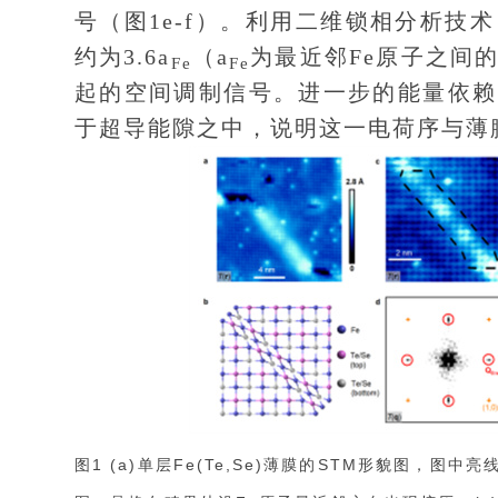
号（图1e-f）。利用二维锁相分析技
约为3.6a
（a
为最近邻Fe原子之间
Fe
Fe
起的空间调制信号。进一步的能量依赖
于超导能隙之中，说明这一电荷序与薄
图1 (a)单层Fe(Te,Se)薄膜的STM形貌图，