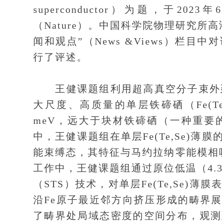
superconductor）为题，于
（Nature）。中国科学院物理研究
闻和观点”（News &Views）栏
行了评述。
王健课题组利用超高真空分子束外延
大尺度、高质量的单层铁碲硒（Fe(T
meV，远大于块材铁碲硒（一种重要
中，王健课题组在单层Fe(Te,Se)
能束缚态，其特征与马约拉纳零能模相吻合[Nat. 
工作中，王健课题组通过原位低温（4.
（STS）技术，对单层Fe(Te,Se
沿Fe原子最近邻方向挤压形成的畴界展
了畴界处局域态密度的空间分布，观测