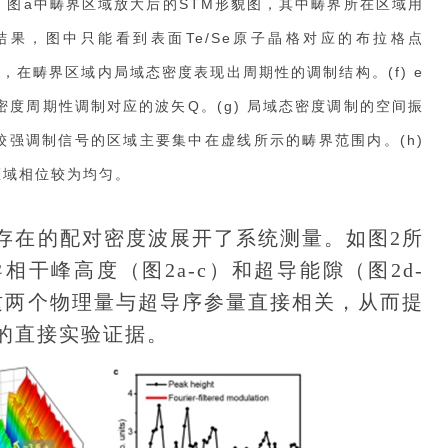
) 图a中畴界区域放大后的STM形貌图，其中畴界所在区域用
）结果，图中只能看到表面Te/Se原子晶格对应的布拉格点
布，在畴界区域内局域态密度表现出周期性的调制结构。(f) e
度周期性调制对应的波矢Q。(g) 局域态密度调制的空间振
强调制信号的区域主要集中在虚线所示的畴界范围内。(h)
区域相位较为均匀。
在的配对密度波展开了系统测量。如图2所
干峰高度（图2a-c）和超导能隙（图2d-
e。这两个物理量与超导序参量直接相关，从而提
的直接实验证据。