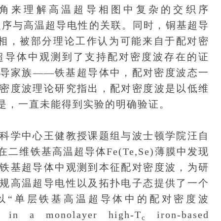
角来理解高温超导相图中复杂的交织序
以及这些交织序与高温超导电性的关联。同时，铜基超导
ap）相，被部分理论工作认为可能来自于配对密
超导体中观测到了支持配对密度波存在的证
导家族——铁基超导体中，配对密度波态一
密度波理论研究指出，配对密度波是以低维
是，一直未能得到实验的明确验证。
学中心王健教授课题组与波士顿学院汪自
维铁基高温超导体Fe(Te,Se)薄膜中发现
铁基超导体中观测到本征配对密度波，为研
规高温超导电性以及拓扑电子态提供了一个
以“单层铁基高温超导体中的配对密度波
in a monolayer high-T
iron-based
c