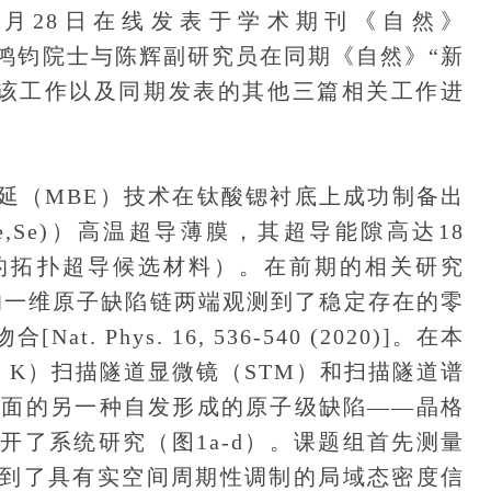
2023年6月28日在线发表于学术期刊《自然》
所高鸿钧院士与陈辉副研究员在同期《自然》“新
目中对该工作以及同期发表的其他三篇相关工作进
（MBE）技术在钛酸锶衬底上成功制备出
e,Se)）高温超导薄膜，其超导能隙高达18
的拓扑超导候选材料）。在前期的相关研究
薄膜的一维原子缺陷链两端观测到了稳定存在的零
Phys. 16, 536-540 (2020)]。在本
3 K）扫描隧道显微镜（STM）和扫描隧道谱
)薄膜表面的另一种自发形成的原子级缺陷——晶格
开了系统研究（图1a-d）。课题组首先测量
到了具有实空间周期性调制的局域态密度信