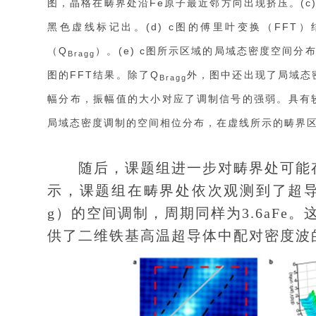
图，晶格在畴界处沿Fe原子最近邻方向出现挤压。(c
黑色虚线标记出。(d) c图的傅里叶变换（FFT
（Q
）。(e) c图所示区域的局域态密度空间分
Bragg
图的FFT结果。除了Q
外，图中还出现了局域态密
Bragg
幅分布，振幅值的大小对应了调制信号的强弱。具有较
局域态密度调制的空间相位分布，在虚线所示的畴界
随后，课题组进一步对畴界处可能存
示，课题组在畴界处依次观测到了超导相
g）的空间调制，周期同样为3.6aF
供了二维铁基高温超导体中配对密度波