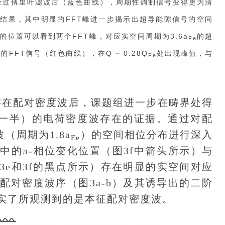
经过傅里叶滤波后（蓝色曲线），周期性调制信号变得更为清
T结果，其中明显的FFT峰进一步揭示出超导能隙信号的空间
的位置可以看到两个FFT峰，对应实空间周期为3.6a
的超
Fe
的FFT信号（红色曲线），在Q ~ 0.28
Q
处出现峰值，与
Fe
处存在配对密度波后，课题组进一步在畴界处得
一半）的电荷密度波存在的证据。通过对配
（周期为1.8a
）的空间相位分布进行深入
Fe
中的π-相位变化位置（图3f中箭头所示）与
3e和3f的黑点所示）存在明显的实空间对应
配对密度波序（图3a-b）及其诱导出的二阶
证实了所观测到的是本征配对密度波。