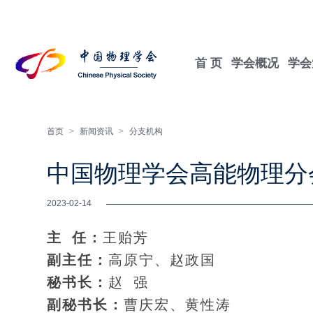
首 页
学会概况
学会
首页
>
新闻资讯
>
分支机构
中国物理学会高能物理分
2023-02-14
主 任：
王贻芳
副主任：
高原宁、赵政国
秘书长：
赵 强
副秘书长：
曹庆宏、黄性涛