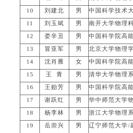
10
刘建北
男
中国科学技术
11
刘玉斌
男
南开大学物理
12
娄辛丑
男
中国科学院高
13
冒亚军
男
北京大学物理
14
沈肖雁
女
中国科学院高
15
王
青
男
清华大学物理
16
王贻芳
男
中国科学院高
17
谢跃红
男
华中师范大学
18
杨李林
男
浙江大学物理
19
岳崇兴
男
辽宁师范大学
/