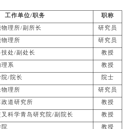
）
工作单位
/
职务
职称
能物理所
/
副所长
研究员
能物理所
研究员
科技处
/
副处长
教授
物理系
教授
学院
/
院长
院士
论物理所
研究员
李政道研究所
教授
交叉科学青岛研究院
/
副院长
教授
学院
教授