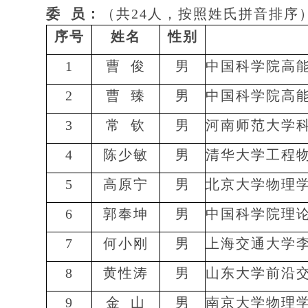
委 员：
（共24人，按照姓氏拼音排序
序号
姓名
性别
1
曹
俊
男
中国科学院高
2
曹
臻
男
中国科学院高
3
常
钦
男
河南师范大学
4
陈少敏
男
清华大学工程
5
高原宁
男
北京大学物理
6
郭奉坤
男
中国科学院理
7
何小刚
男
上海交通大学
8
黄性涛
男
山东大学前沿
9
金
山
男
南京大学物理