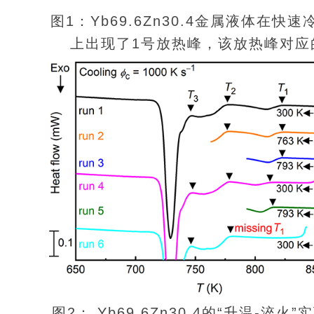
图1：Yb69.6Zn30.4金属液体在
上出现了1号放热峰，该放热峰对应
图2： Yb69.6Zn30.4的“升温-