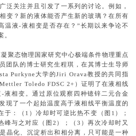
广泛关注并且引发了一系列的讨论。例如，
相变？新的液体能否产生新的玻璃？在所有
高温液-液相变是否存在？”长期以来争论不
案。
凝聚态物理国家研究中心极端条件物理重点
究员团队的博士研究生程琪，在其博士生导师
a Purkyne大学的Jiri Orava教授的共同指
er Toledo FDSC 2+）证明了在液相线
-液相变。通过原位观察四种镱锌二元合金
程琪发现了一个起始温度高于液相线平衡温度的
在于：（1）冷却时可逆比热不变（图1）；
热峰与之对应（图2）；（3）再次冷却时又
是晶化、沉淀析出和相分离，只可能是一种