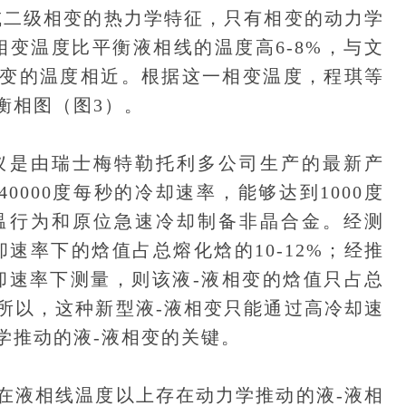
或二级相变的热力学特征，只有相变的动力学
相变温度比平衡液相线的温度高6-8%，与文
变的温度相近。根据这一相变温度，程琪等
衡相图（图3）。
是由瑞士梅特勒托利多公司生产的最新产
40000度每秒的冷却速率，能够达到1000度
温行为和原位急速冷却制备非晶合金。经测
速率下的焓值占总熔化焓的10-12%；经推
冷却速率下测量，则该液-液相变的焓值只占总
所以，这种新型液-液相变只能通过高冷却速
学推动的液-液相变的关键。
液相线温度以上存在动力学推动的液-液相