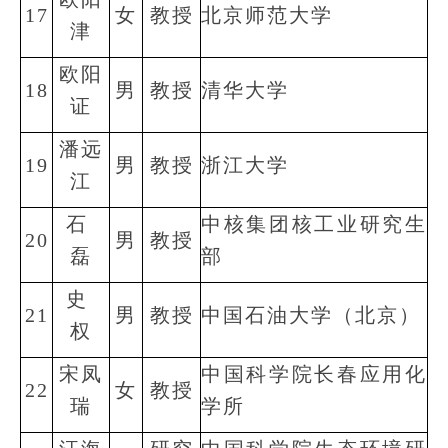
17
女
教授
北京师范大学
津
欧阳
18
男
教授
清华大学
证
潘远
19
男
教授
浙江大学
江
石
中核集团核工业研究生
20
男
教授
磊
部
史
21
男
教授
中国石油大学（北京）
权
宋凤
中国科学院长春应用化
22
女
教授
瑞
学所