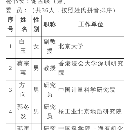
秘书长：谢孟峡（兼）
委 员：（共36人，按照姓氏拼音排序）
序
姓
性
职称
工作单位
号
名
别
白
副教
1
女
北京大学
玉
授
蔡宗
香港浸会大学深圳研究
2
男
教授
苇
院
方
研究
3
男
中国计量科学研究院
向
员
郭冬
研究
4
男
核工业北京地质研究院
发
员
郭寅
研究
中国科学院上海有机化