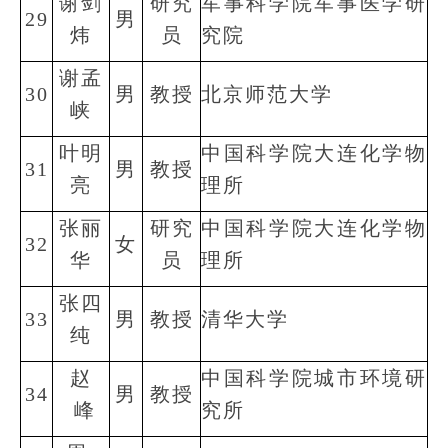
谢剑
研究
军事科学院军事医学研
29
男
炜
员
究院
谢孟
30
男
教授
北京师范大学
峡
叶明
中国科学院大连化学物
31
男
教授
亮
理所
张丽
研究
中国科学院大连化学物
32
女
华
员
理所
张四
33
男
教授
清华大学
纯
赵
中国科学院城市环境研
34
男
教授
峰
究所