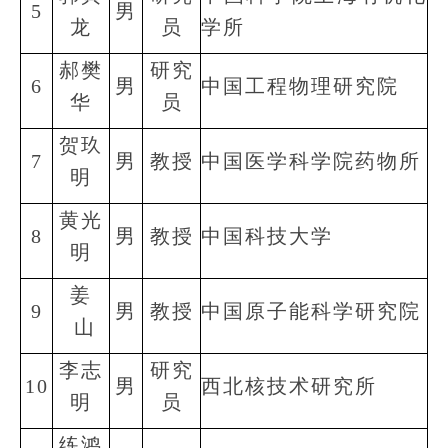
5
男
龙
员
学所
郝樊
研究
6
男
中国工程物理研究院
华
员
贺玖
7
男
教授
中国医学科学院药物所
明
黄光
8
男
教授
中国科技大学
明
姜
9
男
教授
中国原子能科学研究院
山
李志
研究
10
男
西北核技术研究所
明
员
练鸿