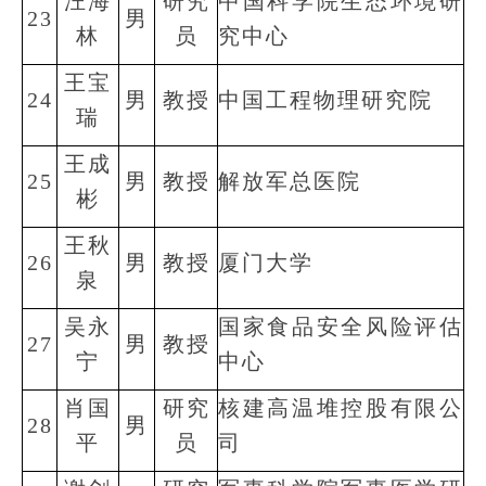
汪海
研究
中国科学院生态环境研
23
男
林
员
究中心
王宝
24
男
教授
中国工程物理研究院
瑞
王成
25
男
教授
解放军总医院
彬
王秋
26
男
教授
厦门大学
泉
吴永
国家食品安全风险评估
27
男
教授
宁
中心
肖国
研究
核建高温堆控股有限公
28
男
平
员
司