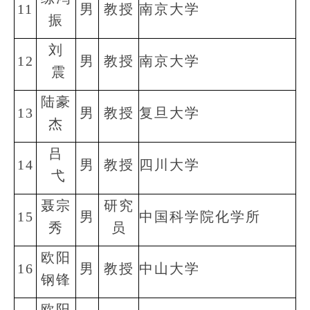
11
男
教授
南京大学
振
刘
12
男
教授
南京大学
震
陆豪
13
男
教授
复旦大学
杰
吕
14
男
教授
四川大学
弋
聂宗
研究
15
男
中国科学院化学所
秀
员
欧阳
16
男
教授
中山大学
钢锋
欧阳