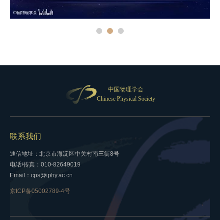
中国物理学会
Chinese Physical Society
联系我们
通信地址：北京市海淀区中关村南三街8号
电话/传真：010-82649019
Email：cps@iphy.ac.cn
京ICP备05002789-4号