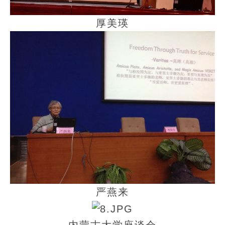
厚美瑛
严燕来