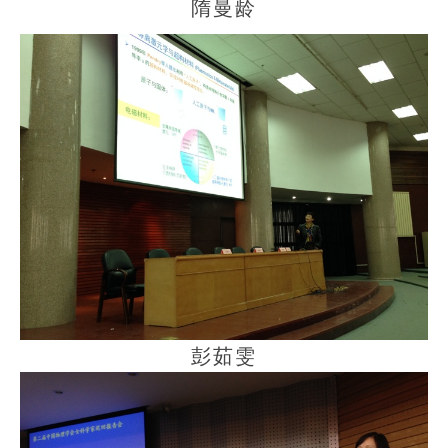
隋曼龄
彭茹雯