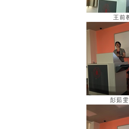
王前
彭茹雯