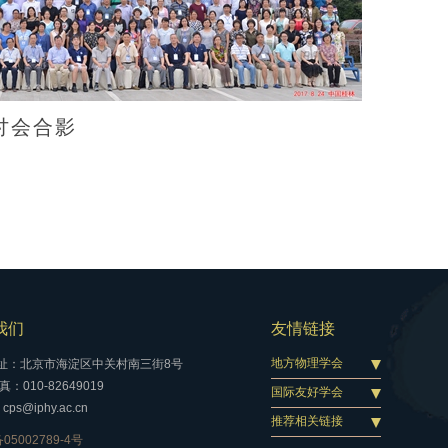
讨会合影
我们
友情链接
地方物理学会
址：北京市海淀区中关村南三街8号
：010-82649019
国际友好学会
cps@iphy.ac.cn
推荐相关链接
05002789-4号