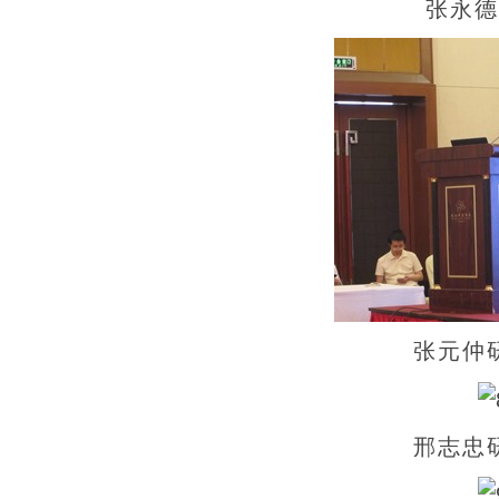
张永德
张元仲
邢志忠