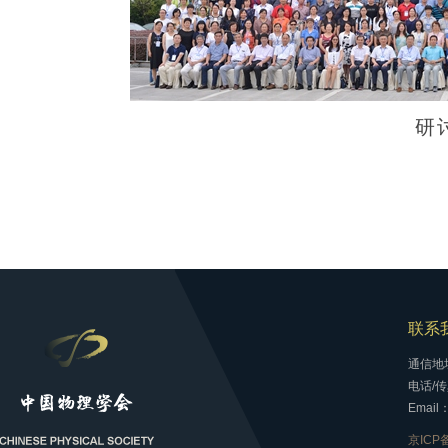
研
联系
通信地
电话/传真
Email：
京ICP备