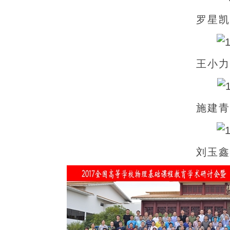
罗星凯
王小力
施建青
刘玉鑫