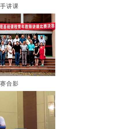
手讲课
赛合影