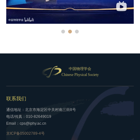
中国物理学会
Chinese Physical Society
联系我们
通信地址：北京市海淀区中关村南三街8号
电话/传真：010-82649019
Email：cps@iphy.ac.cn
京ICP备05002789-4号