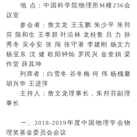
地 点：中国科学院物理所M楼236会
议室
参会者：詹文龙 王玉鹏 朱少平 朱邦
芬 陈和生 王孝群 叶沿林 龙桂鲁 吕 力 孙
秀冬 吴令安 张 闯 张守著 李建刚 杨文力
杨亚东 沈 健 欧阳钟灿 罗民兴 金奎娟 梁
作堂 薛其坤
列席者：白雪冬 谷冬梅 何 伟 杨槐馨
胡兴华 王进萍
主持人：詹文龙理事长，朱邦芬副理
事长
一、2018-2019年度中国物理学会物
理奖基金委员会会议