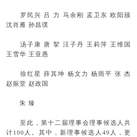
罗民兴 吕 力 马余刚 孟卫东 欧阳颀
沈肖雁 孙昌璞
汤子康 唐 挈 汪子丹 王莉萍 王维国
王雪华 王亚愚
徐红星 薛其坤 杨文力 杨雨平 张 杰
赵振堂 赵政国
朱 臻
至此，第十二届理事会理事候选人共
计100人。其中，新理事候选人49人，更