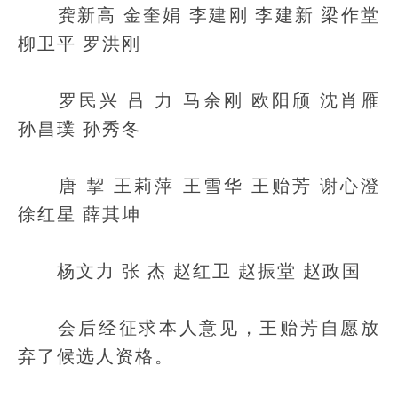
龚新高 金奎娟 李建刚 李建新 梁作堂
柳卫平 罗洪刚
罗民兴 吕 力 马余刚 欧阳颀 沈肖雁
孙昌璞 孙秀冬
唐 挈 王莉萍 王雪华 王贻芳 谢心澄
徐红星 薛其坤
杨文力 张 杰 赵红卫 赵振堂 赵政国
会后经征求本人意见，王贻芳自愿放
弃了候选人资格。