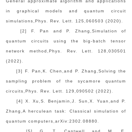
General approximate algorithm and applications
in graphical models and quantum circuit
simulations,Phys. Rev. Lett. 125,060503 (2020).
[2] F. Pan and P. Zhang,Simulation of
quantum circuits using the big-batch tensor
network method,Phys. Rev. Lett. 128,030501
(2022).
[3] F. Pan,K. Chen,and P. Zhang,Solving the
sampling problem of the sycamore quantum
circuits,Phys. Rev. Lett. 129,090502 (2022).
[4] X. Xu,S. Benjamin,J. Sun,X. Yuan,and P.
Zhang,A herculean task: Classical simulation of
quantum computers,arXiv:2302.08880.
[5] G. T. Cantwell and M. E.