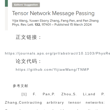
正文链接：
https://journals.aps.org/prl/abstract/10.1103/Phys
论文代码：
https://github.com/YijiawWang/TNMP
参考文献
[1] F. Pan,P. Zhou,S. Li,and P.
Zhang,Contracting arbitrary tensor networks: