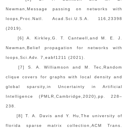
Newman,Message passing on networks with
loops,Proc.Natl. Acad.Sci.U.S.A. 116,23398
(2019).
[6] A. Kirkley,G. T. Cantwell,and M. E. J.
Newman,Belief propagation for networks with
loops,Sci.Adv. 7,eabf1211 (2021).
[7] S. A. Williamson and M. Tec,Random
clique covers for graphs with local density and
global sparsity,in Uncertainty in Artificial
Intelligence (PMLR,Cambridge,2020),pp. 228–
238.
[8] T. A. Davis and Y. Hu,The university of
florida sparse matrix collection,ACM Trans.