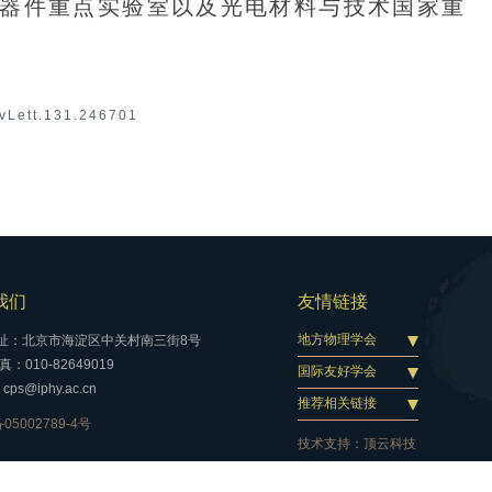
器件重点实验室以及光电材料与技术国家重
evLett.131.246701
我们
友情链接
地方物理学会
址：北京市海淀区中关村南三街8号
：010-82649019
国际友好学会
cps@iphy.ac.cn
推荐相关链接
05002789-4号
技术支持：
顶云科技