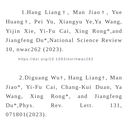
1.Hang Liang
, Man Jiao
, Yue
†
†
Huang
, Pei Yu, Xiangyu Ye,Ya Wang,
†
Yijin Xie, Yi-Fu Cai, Xing Rong*,and
Jiangfeng Du*,National Science Review
10, nwac262 (2023).
https://doi.org/10.1093/nsr/nwac262
2.Diguang Wu
, Hang Liang
, Man
†
†
Jiao*, Yi-Fu Cai, Chang-Kui Duan, Ya
Wang, Xing Rong*, and Jiangfeng
Du*,Phys. Rev. Lett. 131,
071801(2023).