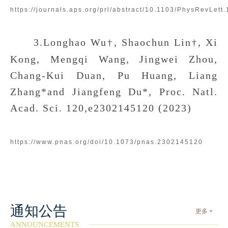
https://journals.aps.org/prl/abstract/10.1103/PhysRevLett
3.Longhao Wu
, Shaochun Lin
, Xi
†
†
Kong, Mengqi Wang, Jingwei Zhou,
Chang-Kui Duan, Pu Huang, Liang
Zhang*and Jiangfeng Du*, Proc. Natl.
Acad. Sci. 120,e2302145120 (2023)
https://www.pnas.org/doi/10.1073/pnas.2302145120
通知公告
更多 +
ANNOUNCEMENTS