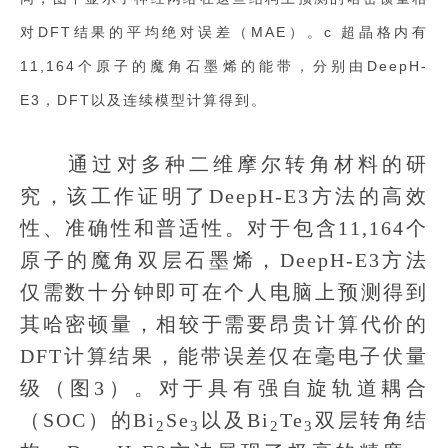
对DFT结果的平均绝对误差（MAE）。c 超晶格内有
11,164个原子的魔角石墨烯的能带，分别由DeepH-
E3，DFT以及连续模型计算得到。
通过对多种二维摩尔转角材料的研
究，该工作证明了DeepH-E3方法的高效
性、准确性和普适性。对于包含11,164个
原子的魔角双层石墨烯，DeepH-E3方法
仅需数十分钟即可在个人电脑上预测得到
其哈密顿量，相较于需要昂贵计算代价的
DFT计算结果，能带误差仅在毫电子伏量
级（图3）。对于具有强自旋轨道耦合
（SOC）的Bi
Se
以及Bi
Te
双层转角结
2
3
2
3