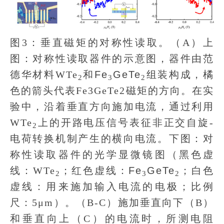
图3：垂直磁矩的对称性读取。（A）上
图：对称性读取器件的示意图，器件由范
德华材料WTe
和
Fe
GeTe
组装构成，橘
2
3
2
色的箭头代表Fe3GeTe2磁矩的方向。在实
验中，沿着垂直方向施加电流，通过利用
WTe
上的开路电压信号表征非正交自旋-
2
电荷转换机制产生的横向电流。下图：对
称性读取器件的光学显微镜图（黑色虚
线：WTe
；红色虚线：
Fe
GeTe
；白色
2
3
2
虚线：用来施加输入电流的电极；比例
尺：5μm）。（B-C）施加垂直向下（B）
和垂直向上（C）的电流时，所测电阻