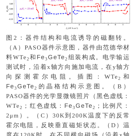
图2：器件结构和电流诱导的磁翻转。
（A）PASO器件示意图，器件由范德华材
料WTe
和
Fe
GeTe
组装构成。电学输运
2
3
2
测试时，沿着x轴方向施加电流，在y轴方
向探测霍尔电阻。插图：WTe
和
2
Fe
GeTe
的晶格结构示意图。（B）
3
2
PASO器件的光学显微镜照片（黑色虚线：
WTe
；红色虚线：
Fe
GeTe
；比例尺：
2
3
2
2μm）。（C）30K到200K温度下的反常
霍尔电阻，反映垂直磁矩状态。（D）温
度在120K时，在不同横向磁场（沿着x轴