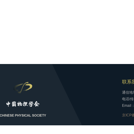
联系
通信地
电话/传真
Email：
京ICP备