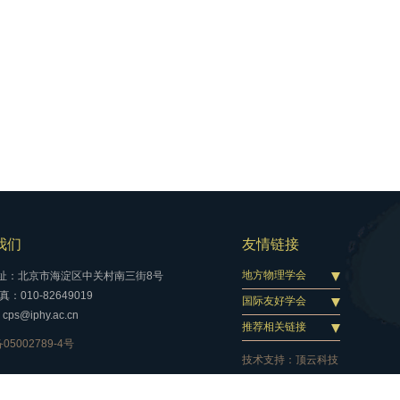
我们
友情链接
地方物理学会
址：北京市海淀区中关村南三街8号
：010-82649019
国际友好学会
cps@iphy.ac.cn
推荐相关链接
05002789-4号
技术支持：
顶云科技