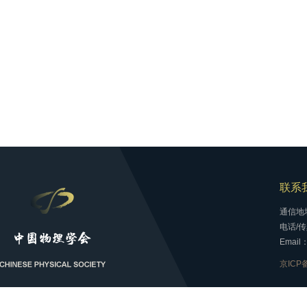
联系
通信地
电话/传真
Email：
京ICP备