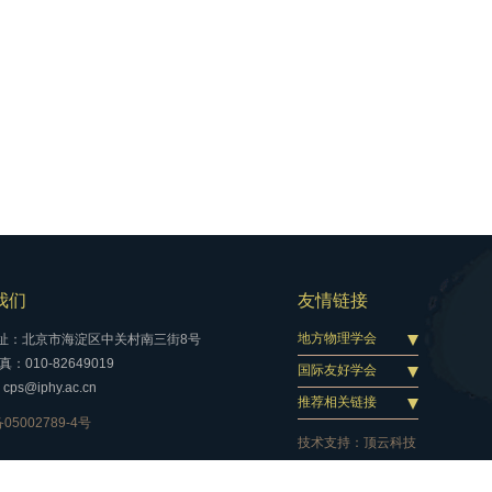
我们
友情链接
地方物理学会
址：北京市海淀区中关村南三街8号
：010-82649019
国际友好学会
cps@iphy.ac.cn
推荐相关链接
05002789-4号
技术支持：
顶云科技