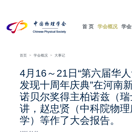
首 页
学会概况
学会
首页
>
学会概况
>
大事记
4月16～21日“第六届
发现十周年庆典”在河南新
诺贝尔奖得主柏诺兹（瑞
讲，赵忠贤（中科院物理
学）等作了大会报告。