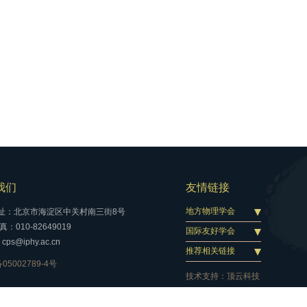
我们
友情链接
地方物理学会
址：北京市海淀区中关村南三街8号
：010-82649019
国际友好学会
cps@iphy.ac.cn
推荐相关链接
05002789-4号
技术支持：
顶云科技