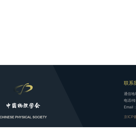
联系
通信地
电话/传真
Email：
京ICP备