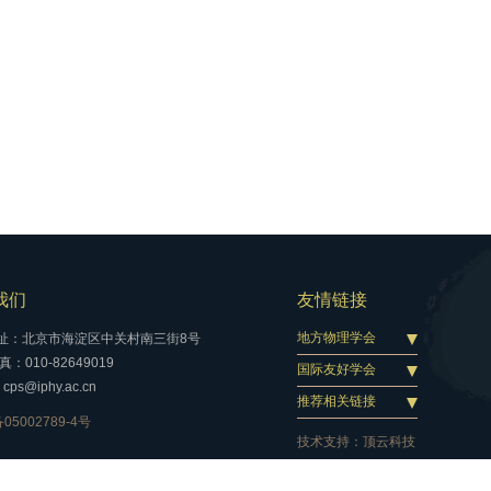
我们
友情链接
地方物理学会
址：北京市海淀区中关村南三街8号
：010-82649019
国际友好学会
cps@iphy.ac.cn
推荐相关链接
05002789-4号
技术支持：
顶云科技