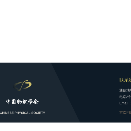
联系
通信地
电话/传真
Email：
京ICP备