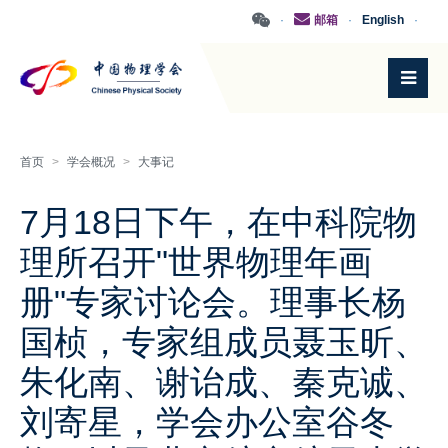
·
邮箱
·
English
·
首页
>
学会概况
>
大事记
7月18日下午，在中科院物
理所召开"世界物理年画
册"专家讨论会。理事长杨
国桢，专家组成员聂玉昕、
朱化南、谢诒成、秦克诚、
刘寄星，学会办公室谷冬