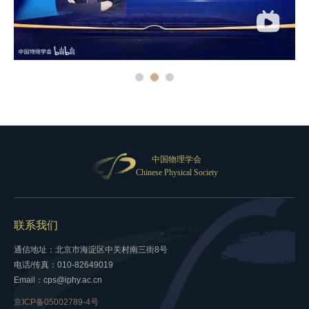
中国物理学会
Chinese Physical Society
联系我们
通信地址：北京市海淀区中关村南三街8号
电话/传真：010-82649019
Email：cps@iphy.ac.cn
京ICP备05002789-4号