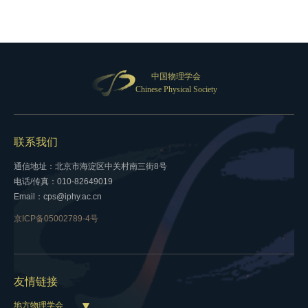
中国物理学会
Chinese Physical Society
联系我们
通信地址：北京市海淀区中关村南三街8号
电话/传真：010-82649019
Email：cps@iphy.ac.cn
京ICP备05002789-4号
友情链接
地方物理学会