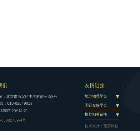
我们
友情链接
地方物理学会
址：北京市海淀区中关村南三街8号
：010-82649019
国际友好学会
cps@iphy.ac.cn
推荐相关链接
05002789-4号
技术支持：
顶云科技