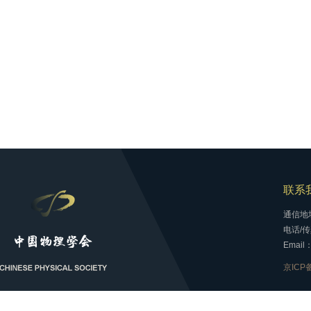
联系
通信地
电话/传真
Email：
京ICP备