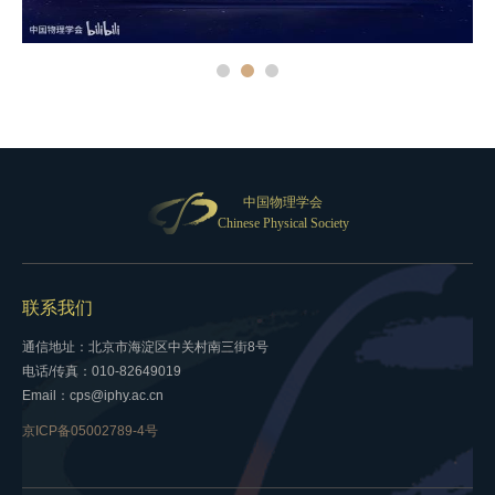
中国物理学会
Chinese Physical Society
联系我们
通信地址：北京市海淀区中关村南三街8号
电话/传真：010-82649019
Email：cps@iphy.ac.cn
京ICP备05002789-4号