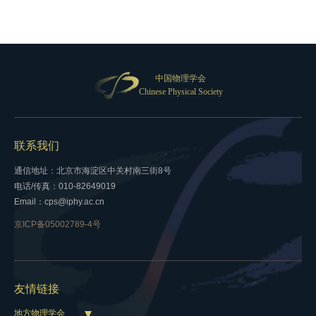
中国物理学会
Chinese Physical Society
联系我们
通信地址：北京市海淀区中关村南三街8号
电话/传真：010-82649019
Email：cps@iphy.ac.cn
京ICP备05002789-4号
友情链接
地方物理学会