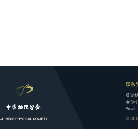
联系
通信地
电话/传真
Email：
京ICP备