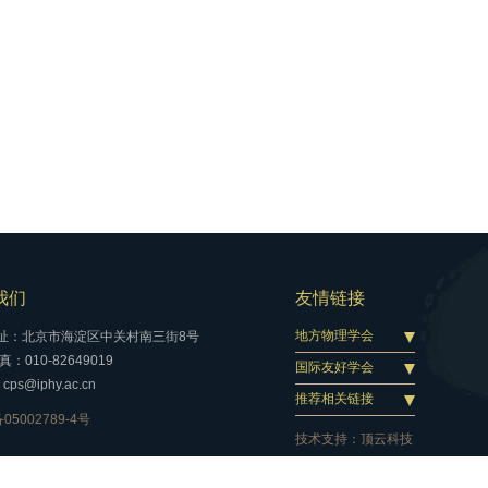
我们
友情链接
地方物理学会
址：北京市海淀区中关村南三街8号
：010-82649019
国际友好学会
cps@iphy.ac.cn
推荐相关链接
05002789-4号
技术支持：
顶云科技