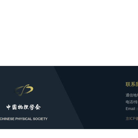
联系
通信地
电话/传真
Email：
京ICP备