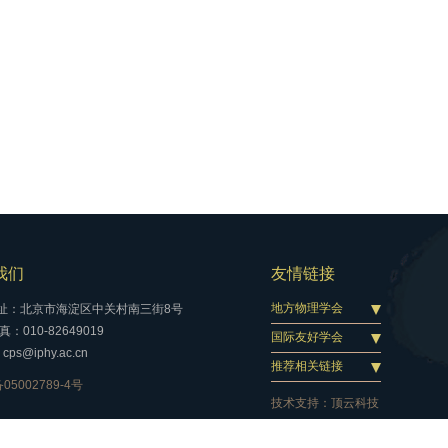
我们
友情链接
地方物理学会
址：北京市海淀区中关村南三街8号
：010-82649019
国际友好学会
cps@iphy.ac.cn
推荐相关链接
05002789-4号
技术支持：
顶云科技