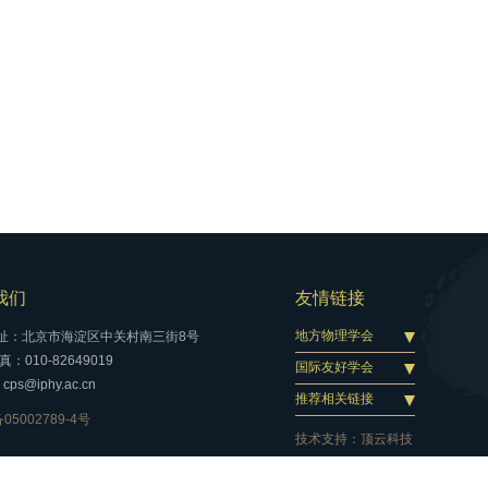
我们
友情链接
地方物理学会
址：北京市海淀区中关村南三街8号
：010-82649019
国际友好学会
cps@iphy.ac.cn
推荐相关链接
05002789-4号
技术支持：
顶云科技