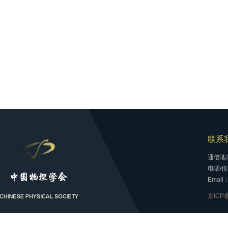
联系
通信地
电话/传真
Email：
京ICP备