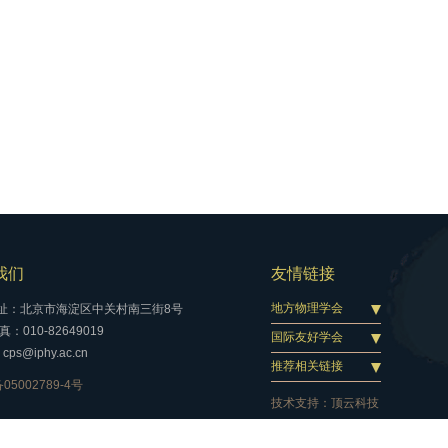
我们
友情链接
地方物理学会
址：北京市海淀区中关村南三街8号
：010-82649019
国际友好学会
cps@iphy.ac.cn
推荐相关链接
05002789-4号
技术支持：
顶云科技