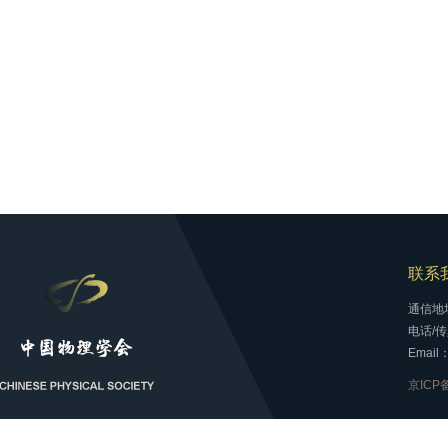
联系
通信地
电话/传真
Email：
京ICP备