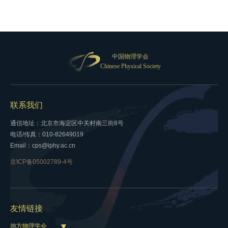
中国物理学会
Chinese Physical Society
联系我们
通信地址：北京市海淀区中关村南三街8号
电话/传真：010-82649019
Email：cps@iphy.ac.cn
京ICP备05002789-4号
友情链接
地方物理学会